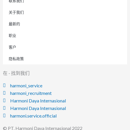
联系我们
关于我们
最新的
职业
客户
隐私政策
在 - 找到我们
harmoni_service
harmoni_recruitment
Harmoni Daya Internasional
Harmoni Daya Internasional
harmoni.service.official
© PT. Harmoni Daya Internasional 2022