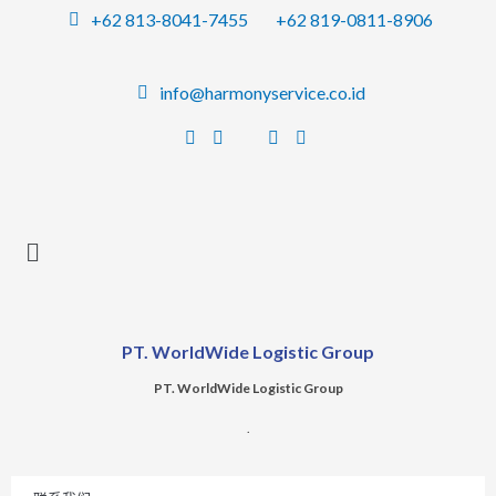
跳
+62 813-8041-7455
+62 819-0811-8906
至
内
info@harmonyservice.co.id
容
PT. WorldWide Logistic Group
PT. WorldWide Logistic Group
.