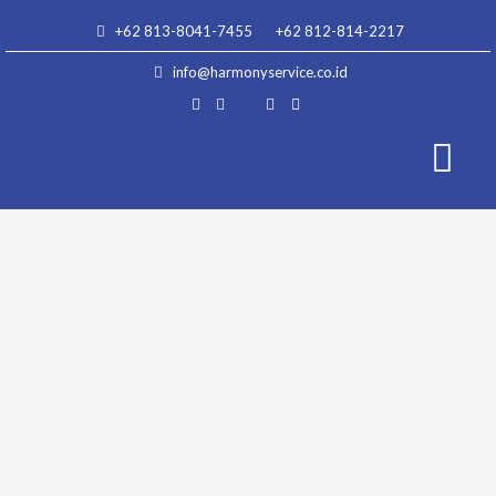
Skip
+62 813-8041-7455
+62 812-814-2217
to
content
info@harmonyservice.co.id