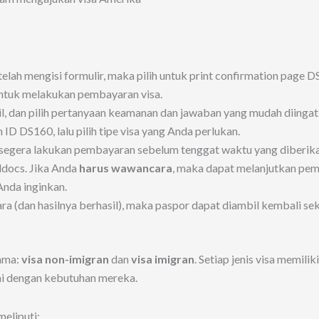
telah mengisi formulir, maka pilih untuk print confirmation page D
 untuk melakukan pembayaran visa.
il, dan pilih pertanyaan keamanan dan jawaban yang mudah diingat
 ID DS160, lalu pilih tipe visa yang Anda perlukan.
), segera lakukan pembayaran sebelum tenggat waktu yang diberika
ldocs. Jika Anda
harus wawancara
, maka dapat melanjutkan pem
Anda inginkan.
dan hasilnya berhasil), maka paspor dapat diambil kembali sekit
ama:
visa non-imigran
dan
visa imigran
. Setiap jenis visa memili
uai dengan kebutuhan mereka.
eliputi: