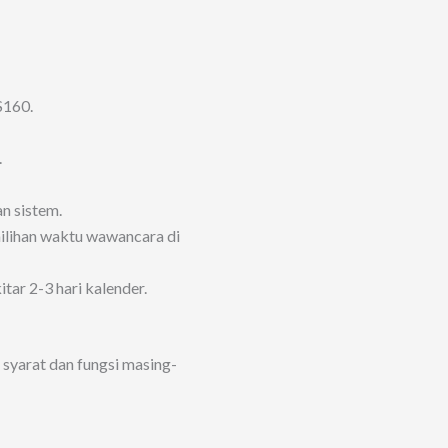
S160.
.
n sistem.
ilihan waktu wawancara di
ar 2-3 hari kalender.
ki syarat dan fungsi masing-