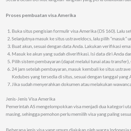
Proses pembuatan visa Amerika
Buka situs pengisian formulir visa Amerika (DS 160). Lalu se
Selanjutnya masuk ke situs ustraveldocs, lalu pilih “masuk”
Buat akun, sesuai dengan data Anda. Lakukan verifikasi ema
Masuk ke akun yang sudah diverifikasi. Isi data diri Anda dan
Pilih sistem pembayaran (dapat melalui tunai atau transfer
24 jam setelah pembayaran, masuk kembali ke situs ustrave
Kedubes yang tersedia di situs, sesuai dengan tanggal yang 
Jika sudah menyerahkan dokumen atau melakukan wawancara (
Jenis-Jenis Visa Amerika
Pemerintah AS mengelompokkan visa menjadi dua kategori ut
masing, sehingga pemohon perlu memilih visa yang paling ses
Beberapa jenis visa yang umum diajukan oleh warga Indonesia m