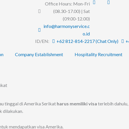
Office Hours: Mon-Fri
(08.30-17.00) | Sat
(09.00-12.00)
info@harmonyservice.c
o.id
ID/EN:
+62 812-814-2217 (Chat Only)
+
on
Company Establishment
Hospitality Recruitment
ikat
au tinggal di Amerika Serikat
harus memiliki visa
terlebih dahulu,
k dilakukan.
untuk mendapatkan visa Amerika.