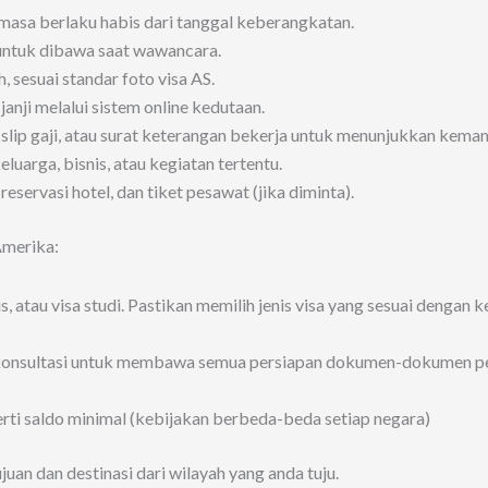
masa berlaku habis dari tanggal keberangkatan.
k untuk dibawa saat wawancara.
 sesuai standar foto visa AS.
anji melalui sistem online kedutaan.
ir, slip gaji, atau surat keterangan bekerja untuk menunjukkan ke
eluarga, bisnis, atau kegiatan tertentu.
, reservasi hotel, dan tiket pesawat (jika diminta).
Amerika:
isnis, atau visa studi. Pastikan memilih jenis visa yang sesuai deng
 konsultasi untuk membawa semua persiapan dokumen-dokumen p
rti saldo minimal (kebijakan berbeda-beda setiap negara)
uan dan destinasi dari wilayah yang anda tuju.