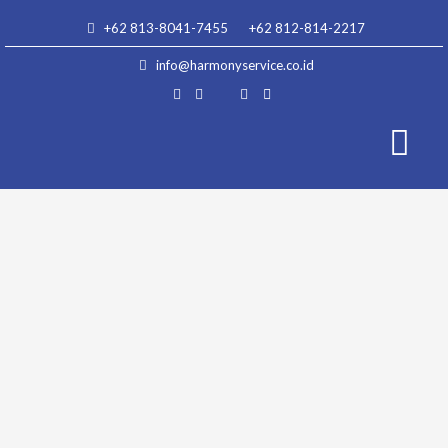
Skip
+62 813-8041-7455
+62 812-814-2217
to
content
info@harmonyservice.co.id