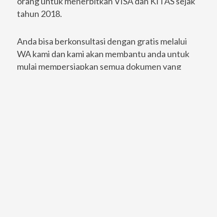
orang untuk menerbitkan VISA dan KITAS sejak
tahun 2018.
Anda bisa berkonsultasi dengan gratis melalui
WA kami dan kami akan membantu anda untuk
mulai mempersiapkan semua dokumen yang
diperlukan dengan cepat dan aman.
Don't be shy, free consultation with us!
FREE CONSULTATION