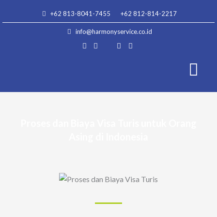
Lewati
+62 813-8041-7455
+62 812-814-2217
ke
konten
info@harmonyservice.co.id
Proses dan Biaya Visa Turis untuk Orang
Asing di Indonesia